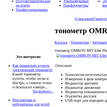
Полуавтоматические
Ультразвуковые
Эл
на плечо
Пикфлоуметры
ма
Профессиональные
О магазине
Гаранти
тонометр OMRO
Каталог
/
Тонометры
/
Автомати
тонометр OMRON MIT Elite Plu
Это интересно
Описание
Как правильно купить
электронный термометр
Какой термометр
Технология интеллектуаль
купить, чтобы легко и
Измерение в фазе компр
быстро, а главное точно
Индикатор аритмии
и безопасно измери...
Индикатор движения
Подробнее...
Индикатор повышенного
Подсветка дисплея
Ингаляторы и
USB-порт для передачи д
небулайзеры для детей