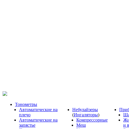
Тонометры
Автоматические на
Небулайзеры
Приб
плечо
(
Ингаляторы
)
Ша
Автоматические на
Компрессорные
Жи
запястье
Меш
и 