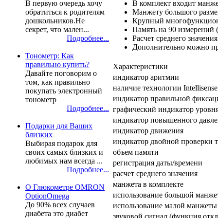
В комплект входит манже
В первую очередь хочу
Манжету большого размер
обратиться к родителям
Крупный многофункцио
дошкольников.Не
Память на 90 измерений 
секрет, что мален...
Расчет среднего значени
Подробнее...
Дополнительно можно при
Тонометр: Как
правильно купить?
Характеристики
Давайте поговорим о
индикатор аритмии
том, как правильно
наличие технологии Intellisense
покупать электронный
индикатор правильной фикса
тонометр
Подробнее...
графический индикатор уровн
индикатор повышенного давле
Подарки для Ваших
индикатор движения
близких
индикатор двойной проверки 
Выбирая подарок для
объем памяти
своих самых близких и
любимых нам всегда ...
регистрация даты/времени
Подробнее...
расчет среднего значения
манжета в комплекте
О Глюкометре OMRON
использование большой манже
OptionOmega
До 90% всех случаев
использование малой манжеты
диабета это диабет
звуковой сигнал (функция отк