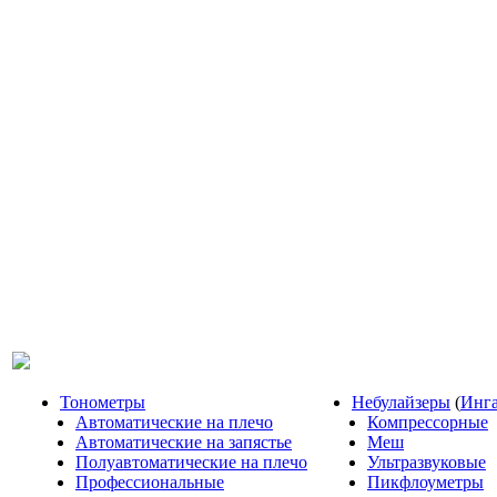
Тонометры
Небулайзеры
(
Инг
Автоматические на плечо
Компрессорные
Автоматические на запястье
Меш
Полуавтоматические на плечо
Ультразвуковые
Профессиональные
Пикфлоуметры