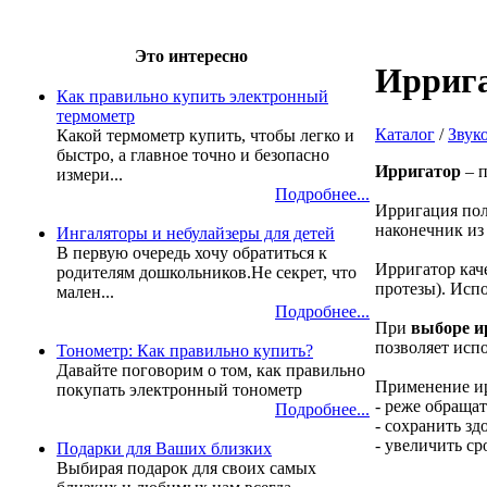
Это интересно
Ирриг
Как правильно купить электронный
термометр
Каталог
/
Звук
Какой термометр купить, чтобы легко и
быстро, а главное точно и безопасно
Ирригатор
– п
измери...
Подробнее...
Ирригация пол
наконечник из
Ингаляторы и небулайзеры для детей
В первую очередь хочу обратиться к
Ирригатор кач
родителям дошкольников.Не секрет, что
протезы). Исп
мален...
Подробнее...
При
выборе и
позволяет испо
Тонометр: Как правильно купить?
Давайте поговорим о том, как правильно
Применение ир
покупать электронный тонометр
- реже обращат
Подробнее...
- сохранить з
- увеличить ср
Подарки для Ваших близких
Выбирая подарок для своих самых