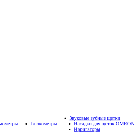
Звуковые зубные щетки
рмометры
Глюкометры
Насадки для щеток OMRON
Ирригаторы