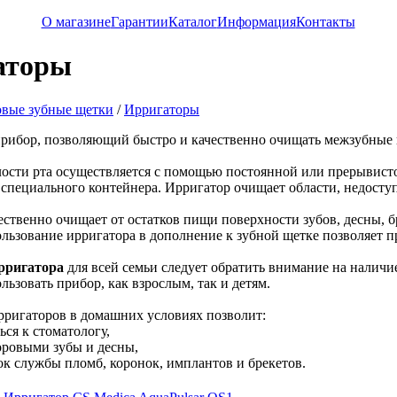
О магазине
Гарантии
Каталог
Информация
Контакты
аторы
овые зубные щетки
/
Ирригаторы
рибор, позволяющий быстро и качественно очищать межзубные
ости рта осуществляется с помощью постоянной или прерывистой
 специального контейнера. Ирригатор очищает области, недосту
ественно очищает от остатков пищи поверхности зубов, десны, б
ользование ирригатора в дополнение к зубной щетке позволяет п
рригатора
для всей семьи следует обратить внимание на наличи
льзовать прибор, как взрослым, так и детям.
ригаторов в домашних условиях позволит:
ься к стоматологу,
доровыми зубы и десны,
ок службы пломб, коронок, имплантов и брекетов.