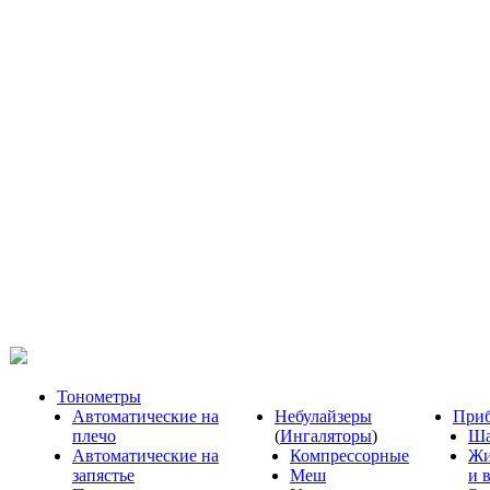
Тонометры
Автоматические на
Небулайзеры
Приб
плечо
(
Ингаляторы
)
Ша
Автоматические на
Компрессорные
Жи
запястье
Меш
и 