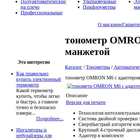
Полуавтоматические
Ультразвуковые
Эл
на плечо
Пикфлоуметры
ма
Профессиональные
О магазине
Гаранти
тонометр OMRON
манжетой
Это интересно
Каталог
/
Тонометры
/
Автоматиче
Как правильно
тонометр OMRON M6 с адаптером
купить электронный
термометр
Какой термометр
Описание
купить, чтобы легко
и быстро, а главное
Версия для печати
точно и безопасно
Технология интеллектуальног
измери...
Система двойной проверки 
Подробнее...
Сверхбыстрый алгоритм из
Крупный 4-строчный дисп
Ингаляторы и
Адаптер в комплекте
небулайзеры для