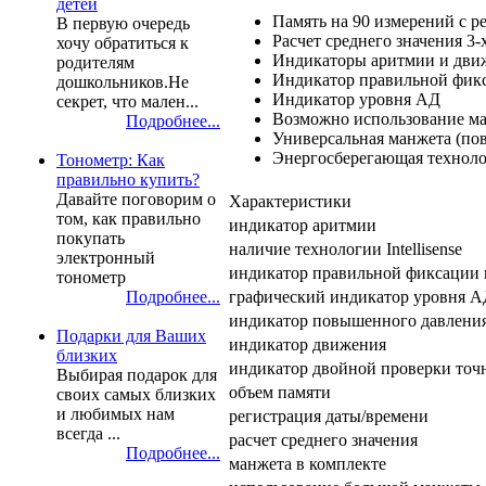
детей
Память на 90 измерений с р
В первую очередь
Расчет среднего значения 3-
хочу обратиться к
Индикаторы аритмии и дви
родителям
Индикатор правильной фик
дошкольников.Не
Индикатор уровня АД
секрет, что мален...
Возможно использование ман
Подробнее...
Универсальная манжета (по
Энергосберегающая технолог
Тонометр: Как
правильно купить?
Давайте поговорим о
Характеристики
том, как правильно
индикатор аритмии
покупать
наличие технологии Intellisense
электронный
индикатор правильной фиксации
тонометр
графический индикатор уровня 
Подробнее...
индикатор повышенного давлени
Подарки для Ваших
индикатор движения
близких
индикатор двойной проверки точ
Выбирая подарок для
объем памяти
своих самых близких
и любимых нам
регистрация даты/времени
всегда ...
расчет среднего значения
Подробнее...
манжета в комплекте