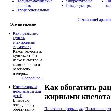
Полуавтоматические
Ультразвуковые
Эл
на плечо
Пикфлоуметры
ма
Профессиональные
О магазине
Гаранти
Это интересно
Как правильно
купить
электронный
термометр
Какой термометр
купить, чтобы
легко и быстро, а
главное точно и
безопасно
измери...
Подробнее...
Как обогатить р
Ингаляторы и
небулайзеры для
жирными кислота
детей
В первую
очередь хочу
Полезная информация
/
Питание и арт
обратиться к