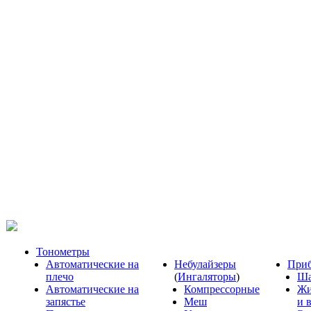
Тонометры
Автоматические на
Небулайзеры
Приб
плечо
(
Ингаляторы
)
Ша
Автоматические на
Компрессорные
Жи
запястье
Меш
и 