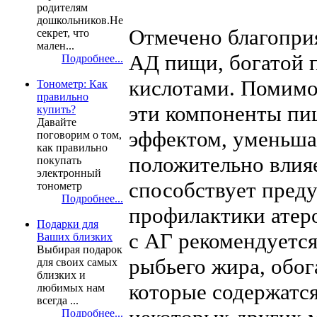
родителям
дошкольников.Не
Отмечено благопри
секрет, что
мален...
АД пищи, богатой
Подробнее...
кислотами. Помимо
Тонометр: Как
правильно
эти компоненты пи
купить?
Давайте
эффектом, уменьшаю
поговорим о том,
как правильно
положительно влияе
покупать
электронный
способствует пред
тонометр
Подробнее...
профилактики атер
Подарки для
с АГ рекомендуется
Ваших близких
Выбирая подарок
рыбьего жира, обо
для своих самых
близких и
которые содержатся
любимых нам
всегда ...
Подробнее...