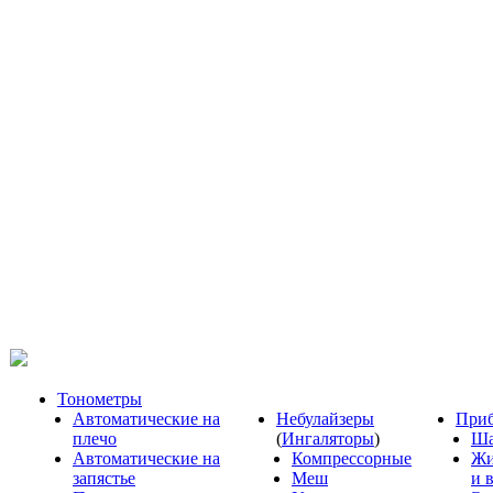
Тонометры
Автоматические на
Небулайзеры
Приб
плечо
(
Ингаляторы
)
Ша
Автоматические на
Компрессорные
Жи
запястье
Меш
и 