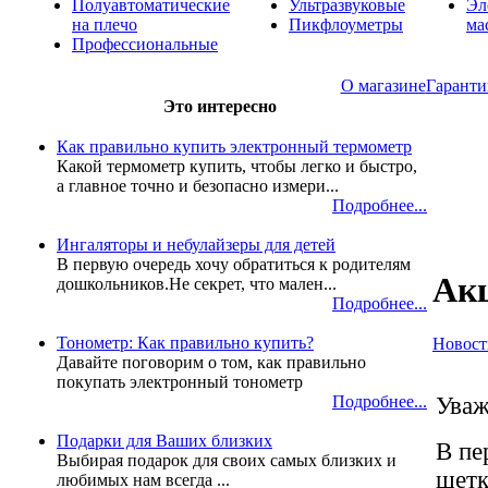
Полуавтоматические
Ультразвуковые
Эл
на плечо
Пикфлоуметры
ма
Профессиональные
О магазине
Гаранти
Это интересно
Как правильно купить электронный термометр
Какой термометр купить, чтобы легко и быстро,
а главное точно и безопасно измери...
Подробнее...
Ингаляторы и небулайзеры для детей
В первую очередь хочу обратиться к родителям
Акц
дошкольников.Не секрет, что мален...
Подробнее...
Тонометр: Как правильно купить?
Новост
Давайте поговорим о том, как правильно
покупать электронный тонометр
Уваж
Подробнее...
Подарки для Ваших близких
В пе
Выбирая подарок для своих самых близких и
щетк
любимых нам всегда ...