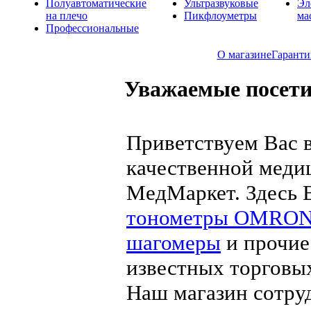
Полуавтоматические
Ультразвуковые
Эл
на плечо
Пикфлоуметры
ма
Профессиональные
О магазине
Гаранти
Уважаемые посети
Приветствуем Вас в
качественной меди
МедМаркет. Здесь 
тонометры OMRO
шагомеры
и прочие
известных торговы
Наш магазин сотру