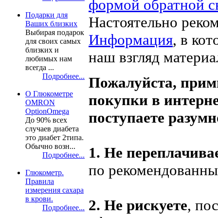
формой обратной с
Подарки для
Настоятельно реко
Ваших близких
Выбирая подарок
Информация
, в ко
для своих самых
близких и
наш взгляд материа
любимых нам
всегда ...
Подробнее...
Пожалуйста, прими
О Глюкометре
покупки в интерн
OMRON
OptionOmega
поступаете разумн
До 90% всех
случаев диабета
это диабет 2типа.
Обычно возн...
1. Не переплачива
Подробнее...
по рекомендованны
Глюкометр.
Правила
измерения сахара
в крови.
2. Не рискуете
, по
Подробнее...