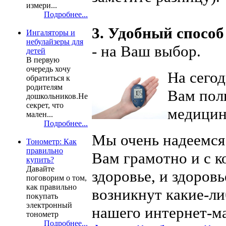
измери...
Подробнее...
3. Удобный способ
Ингаляторы и
небулайзеры для
- на Ваш выбор.
детей
В первую
очередь хочу
На сего
обратиться к
родителям
Вам пол
дошкольников.Не
секрет, что
медицин
мален...
Подробнее...
Мы очень надеемся
Тонометр: Как
правильно
Вам грамотно и с к
купить?
Давайте
здоровье, и здоровь
поговорим о том,
как правильно
возникнут какие-л
покупать
электронный
нашего интернет-ма
тонометр
Подробнее...