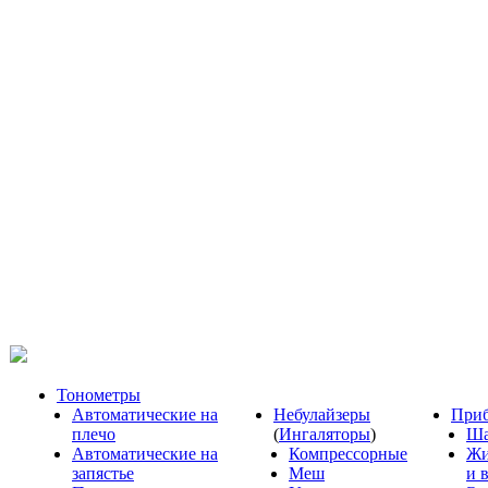
Тонометры
Автоматические на
Небулайзеры
Приб
плечо
(
Ингаляторы
)
Ша
Автоматические на
Компрессорные
Жи
запястье
Меш
и 