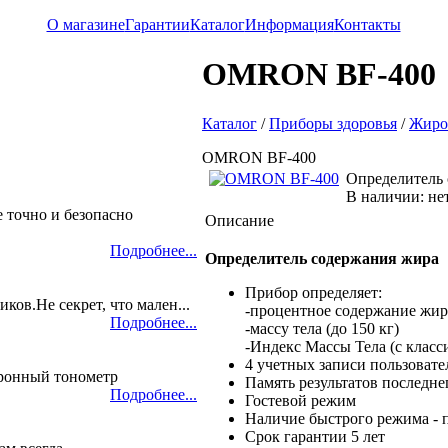
О магазине
Гарантии
Каталог
Информация
Контакты
OMRON BF-400
Каталог
/
Приборы здоровья
/
Жиро
OMRON BF-400
Определитель
В наличии: не
е точно и безопасно
Описание
Подробнее...
Определитель содержания жира
Прибор определяет:
ков.Не секрет, что мален...
-процентное содержание жира
Подробнее...
-массу тела (до 150 кг)
-Индекс Массы Тела (с класс
4 учетных записи пользовате
тронный тонометр
Память результатов последне
Подробнее...
Гостевой режим
Наличие быстрого режима - п
Срок гарантии 5 лет