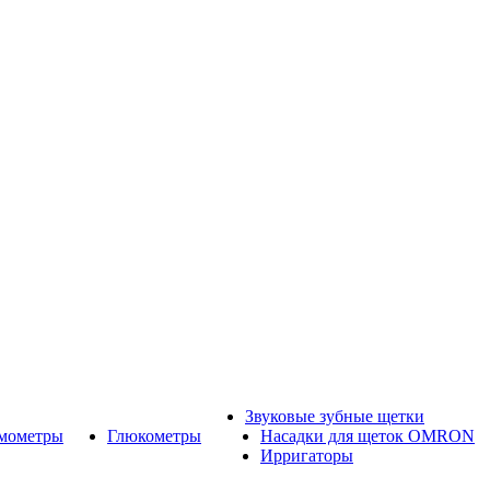
Звуковые зубные щетки
рмометры
Глюкометры
Насадки для щеток OMRON
Ирригаторы