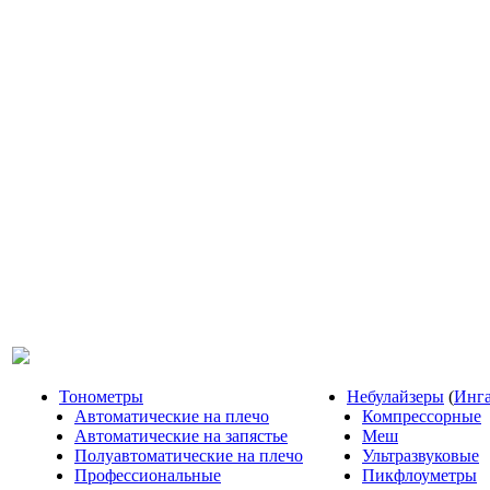
Тонометры
Небулайзеры
(
Инг
Автоматические на плечо
Компрессорные
Автоматические на запястье
Меш
Полуавтоматические на плечо
Ультразвуковые
Профессиональные
Пикфлоуметры