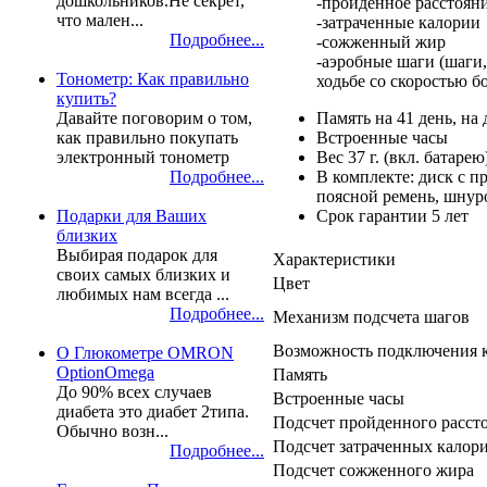
дошкольников.Не секрет,
-пройденное расстоян
что мален...
-затраченные калории
Подробнее...
-cожженный жир
-аэробные шаги (шаги
Тонометр: Как правильно
ходьбе со скоростью б
купить?
Память на 41 день, на
Давайте поговорим о том,
Встроенные часы
как правильно покупать
Вес 37 г. (вкл. батарею
электронный тонометр
В комплекте: диск с п
Подробнее...
поясной ремень, шнуро
Срок гарантии 5 лет
Подарки для Ваших
близких
Выбирая подарок для
Характеристики
своих самых близких и
Цвет
любимых нам всегда ...
Подробнее...
Механизм подсчета шагов
Возможность подключения 
О Глюкометре OMRON
OptionOmega
Память
До 90% всех случаев
Встроенные часы
диабета это диабет 2типа.
Подсчет пройденного рассто
Обычно возн...
Подсчет затраченных калор
Подробнее...
Подсчет сожженного жира