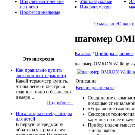
Полуавтоматические
Ультразвуковые
Эл
на плечо
Пикфлоуметры
ма
Профессиональные
О магазине
Гаранти
шагомер OMRO
Каталог
/
Приборы здоровья
Это интересно
шагомер OMRON Walking sty
Как правильно купить
электронный термометр
Описание
Какой термометр купить,
чтобы легко и быстро, а
Версия для печати
главное точно и безопасно
измери...
Соединение с компьют
Подробнее...
помощью специально
«Управление самочув
Ингаляторы и небулайзеры
Cенсорная технология 
для детей
кармане, на шее в кач
В первую очередь хочу
Прибор подсчитывает
обратиться к родителям
-число шагов