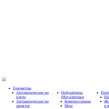
Тонометры
Автоматические на
Небулайзеры
Приб
плечо
(
Ингаляторы
)
Ша
Автоматические на
Компрессорные
Жи
запястье
Меш
и 