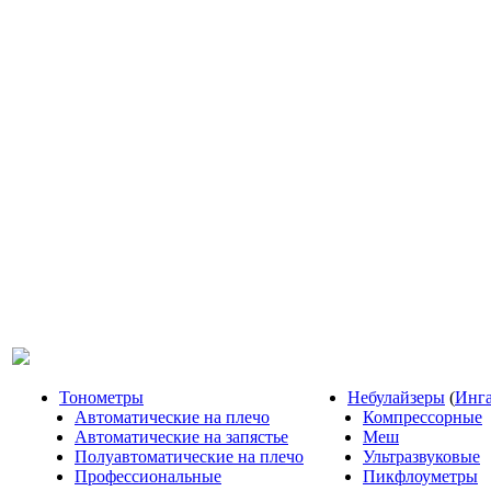
Тонометры
Небулайзеры
(
Инг
Автоматические на плечо
Компрессорные
Автоматические на запястье
Меш
Полуавтоматические на плечо
Ультразвуковые
Профессиональные
Пикфлоуметры