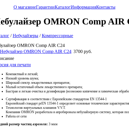
О магазине
Гарантии
Каталог
Информация
Контакты
ебулайзер OMRON Comp AIR 
талог
/
Небулайзеры
/
Компрессорные
булайзер OMRON Comp AIR C24
3700 руб.
исание
рсия для печати
Компактный и легкий;
Низкий уровень шума;
Широкий спектр лекарственных препаратов;
Малый остаточный объем лекарственного препарата;
Быстрая и легкая очистка и дезинфекция (возможно кипячение и химическая обрабо
Сертификация в соответствии с Европейским стандартом EN 13544-1
Европейский стандарт prEN 13544-1 определяет основные технические характеристи
Технология виртуальных клапанов V.V.T.
Компания OMRON разработала и апробировала небулайзерную систему, которая позв
Работа от сети
дний размер частиц аэрозоля:
3 мкм