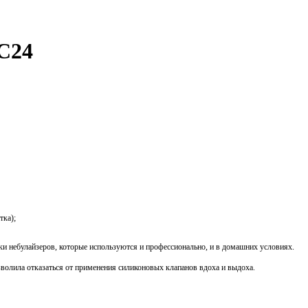
C24
тка);
ки небулайзеров, которые используются и профессионально, и в домашних условиях.
олила отказаться от применения силиконовых клапанов вдоха и выдоха.