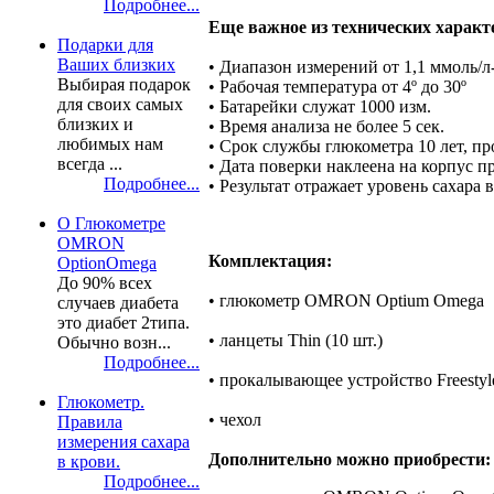
Подробнее...
Еще важное из технических характ
Подарки для
Ваших близких
• Диапазон измерений от 1,1 ммоль/л
Выбирая подарок
• Рабочая температура от 4º до 30º
для своих самых
• Батарейки служат 1000 изм.
близких и
• Время анализа не более 5 сек.
любимых нам
• Срок службы глюкометра 10 лет, пр
всегда ...
• Дата поверки наклеена на корпус 
Подробнее...
• Результат отражает уровень сахара 
О Глюкометре
OMRON
Комплектация:
OptionOmega
До 90% всех
• глюкометр OMRON Optium Omega
случаев диабета
это диабет 2типа.
• ланцеты Thin (10 шт.)
Обычно возн...
Подробнее...
• прокалывающее устройство Freestyle
Глюкометр.
• чехол
Правила
измерения сахара
Дополнительно можно приобрести:
в крови.
Подробнее...