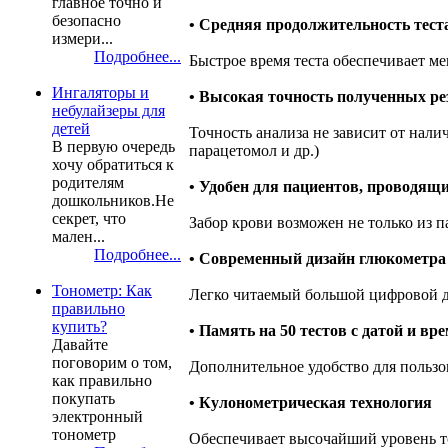
главное точно и
безопасно
• Средняя продолжительность теста
измери...
Подробнее...
Быстрое время теста обеспечивает ме
Ингаляторы и
• Высокая точность полученных ре
небулайзеры для
детей
Точность анализа не зависит от нали
В первую очередь
парацетомол и др.)
хочу обратиться к
родителям
• Удобен для пациентов, проводящ
дошкольников.Не
секрет, что
Забор крови возможен не только из па
мален...
Подробнее...
• Современный дизайн глюкометра
Тонометр: Как
Легко читаемый большой цифровой д
правильно
купить?
• Память на 50 тестов с датой и вр
Давайте
поговорим о том,
Дополнительное удобство для пользо
как правильно
покупать
• Кулонометрическая технология
электронный
тонометр
Обеспечивает высочайший уровень т