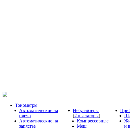
Тонометры
Автоматические на
Небулайзеры
Приб
плечо
(
Ингаляторы
)
Ша
Автоматические на
Компрессорные
Жи
запястье
Меш
и 