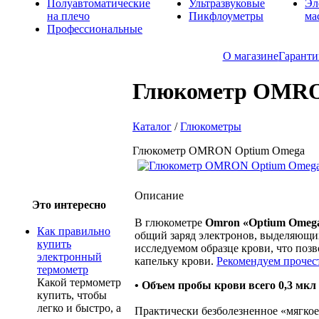
Полуавтоматические
Ультразвуковые
Эл
на плечо
Пикфлоуметры
ма
Профессиональные
О магазине
Гаранти
Глюкометр OMRO
Каталог
/
Глюкометры
Глюкометр OMRON Optium Omega
Описание
Это интересно
В глюкометре
Omron «Optium Omeg
Как правильно
общий заряд электронов, выделяющих
купить
исследуемом образце крови, что позв
электронный
капельку крови.
Рекомендуем проче
термометр
Какой термометр
• Объем пробы крови всего 0,3 мкл
купить, чтобы
легко и быстро, а
Практически безболезненное «мягкое