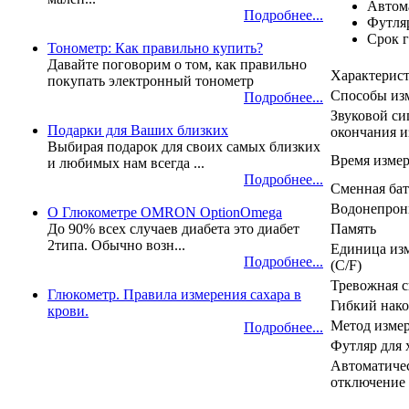
Автом
Подробнее...
Футля
Срок г
Тонометр: Как правильно купить?
Давайте поговорим о том, как правильно
Характерис
покупать электронный тонометр
Способы из
Подробнее...
Звуковой си
Подарки для Ваших близких
окончания и
Выбирая подарок для своих самых близких
Время изме
и любимых нам всегда ...
Подробнее...
Сменная бат
Водонепрон
О Глюкометре OMRON OptionOmega
Память
До 90% всех случаев диабета это диабет
2типа. Обычно возн...
Единица из
Подробнее...
(C/F)
Тревожная с
Глюкометр. Правила измерения сахара в
Гибкий нак
крови.
Метод изме
Подробнее...
Футляр для 
Автоматиче
отключение