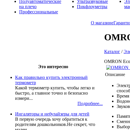
Полуавтоматические
Ультразвуковые
Эл
на плечо
Пикфлоуметры
ма
Профессиональные
О магазине
Гаранти
OMRON
Каталог
/
Эл
OMRON Eco 
Это интересно
Описание
Как правильно купить электронный
термометр
Элект
Какой термометр купить, чтобы легко и
спосо
быстро, а главное точно и безопасно
Время 
измери...
Водон
Подробнее...
Звуков
Ингаляторы и небулайзеры для детей
Памят
В первую очередь хочу обратиться к
Сменн
родителям дошкольников.Не секрет, что
Выбор 
мален...