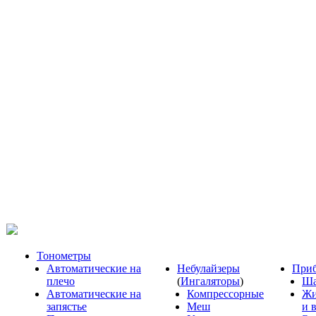
Тонометры
Автоматические на
Небулайзеры
Приб
плечо
(
Ингаляторы
)
Ша
Автоматические на
Компрессорные
Жи
запястье
Меш
и 