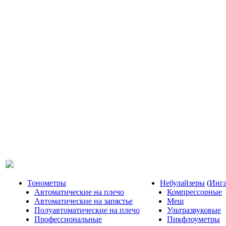
Тонометры
Небулайзеры
(
Инг
Автоматические на плечо
Компрессорные
Автоматические на запястье
Меш
Полуавтоматические на плечо
Ультразвуковые
Профессиональные
Пикфлоуметры