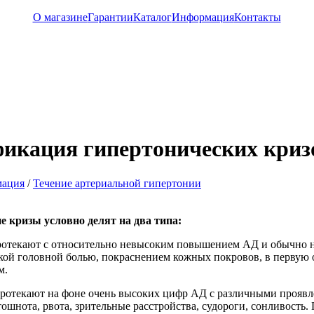
О магазине
Гарантии
Каталог
Информация
Контакты
икация гипертонических криз
мация
/
Течение артериальной гипертонии
е кризы условно делят на два типа:
отекают с относительно невысоким повышением АД и обычно но
кой головной болью, покраснением кожных покровов, в первую 
м.
ротекают на фоне очень высоких цифр АД с различными проявле
тошнота, рвота, зрительные расстройства, судороги, сонливость