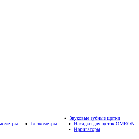
Звуковые зубные щетки
рмометры
Глюкометры
Насадки для щеток OMRON
Ирригаторы