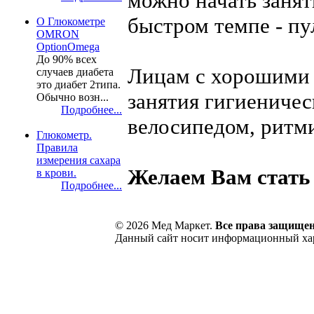
можно начать занят
быстром темпе - пу
О Глюкометре
OMRON
OptionOmega
До 90% всех
Лицам с хорошими 
случаев диабета
это диабет 2типа.
занятия гигиениче
Обычно возн...
Подробнее...
велосипедом, ритм
Глюкометр.
Правила
измерения сахара
Желаем Вам стать
в крови.
Подробнее...
© 2026 Мед Маркет.
Все права защище
Данный сайт носит информационный хара