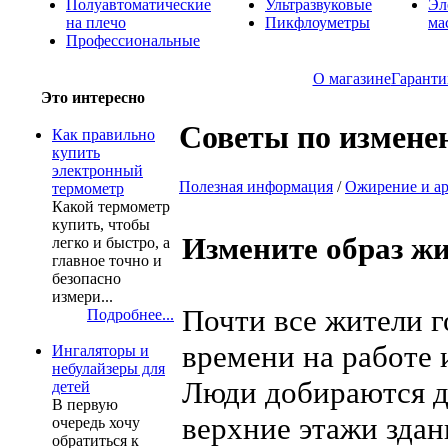
Полуавтоматические
Ультразвуковые
Эл
на плечо
Пикфлоуметры
ма
Профессиональные
О магазине
Гаранти
Это интересно
Советы по измене
Как правильно
купить
электронный
Полезная информация
/
Ожирение и ар
термометр
Какой термометр
купить, чтобы
Измените образ ж
легко и быстро, а
главное точно и
безопасно
измери...
Почти все жители 
Подробнее...
времени на работе 
Ингаляторы и
небулайзеры для
Люди добираются д
детей
В первую
верхние этажи здан
очередь хочу
обратиться к