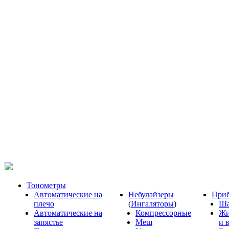
Тонометры
Автоматические на
Небулайзеры
Приб
плечо
(
Ингаляторы
)
Ша
Автоматические на
Компрессорные
Жи
запястье
Меш
и 