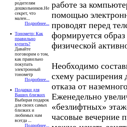
работе за компьюте
родителям
дошкольников.Не
помощью электронно
секрет, что
мален...
проводят перед тел
Подробнее...
формируется образ
Тонометр: Как
правильно
физической активн
купить?
Давайте
поговорим о том,
как правильно
Необходимо состав
покупать
электронный
схему расширения д
тонометр
Подробнее...
отказа от наземног
Подарки для
Еженедельно увели
Ваших близких
Выбирая подарок
«безлифтных» этаже
для своих самых
близких и
часовые вечерние п
любимых нам
всегда ...
Подробнее...