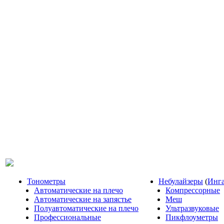
Тонометры
Небулайзеры
(
Инг
Автоматические на плечо
Компрессорные
Автоматические на запястье
Меш
Полуавтоматические на плечо
Ультразвуковые
Профессиональные
Пикфлоуметры