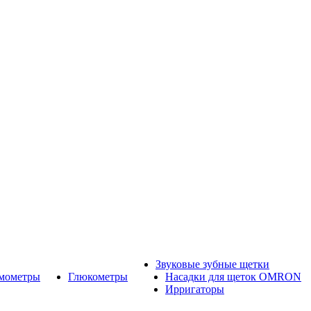
Звуковые зубные щетки
рмометры
Глюкометры
Насадки для щеток OMRON
Ирригаторы