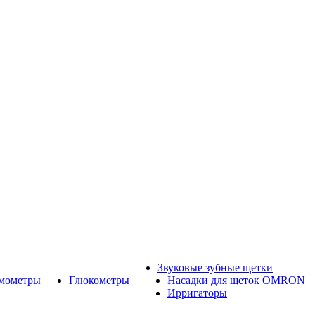
Звуковые зубные щетки
рмометры
Глюкометры
Насадки для щеток OMRON
Ирригаторы