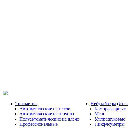
Тонометры
Небулайзеры
(
Инг
Автоматические на плечо
Компрессорные
Автоматические на запястье
Меш
Полуавтоматические на плечо
Ультразвуковые
Профессиональные
Пикфлоуметры