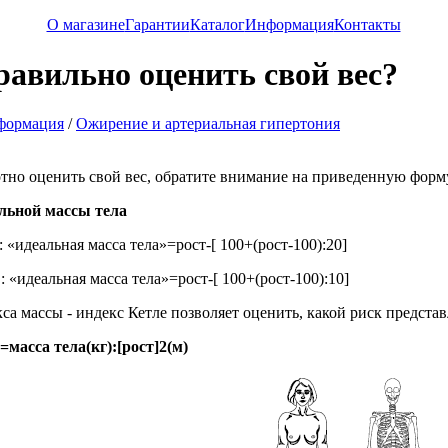
О магазине
Гарантии
Каталог
Информация
Контакты
равильно оценить свой вес?
формация
/
Ожирение и артериальная гипертония
тно оценить свой вес, обратите внимание на приведенную форму
альной массы тела
 «идеальная масса тела»=рост-[ 100+(рост-100):20]
 «идеальная масса тела»=рост-[ 100+(рост-100):10]
са массы - индекс Кетле позволяет оценить, какой риск предста
масса тела(кг):[рост]2(м)