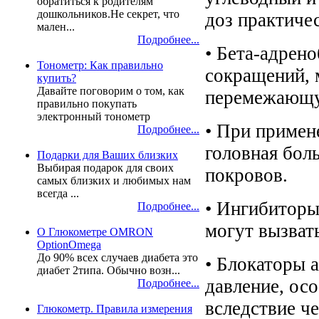
обратиться к родителям
дошкольников.Не секрет, что
доз практиче
мален...
Подробнее...
• Бета-адрен
Тонометр: Как правильно
сокращений, 
купить?
Давайте поговорим о том, как
перемежающу
правильно покупать
электронный тонометр
• При примен
Подробнее...
головная бол
Подарки для Ваших близких
Выбирая подарок для своих
покровов.
самых близких и любимых нам
всегда ...
• Ингибиторы
Подробнее...
могут вызват
О Глюкометре OMRON
OptionOmega
До 90% всех случаев диабета это
• Блокаторы 
диабет 2типа. Обычно возн...
давление, ос
Подробнее...
вследствие ч
Глюкометр. Правила измерения