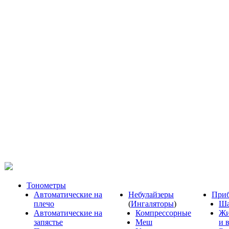
Тонометры
Автоматические на
Небулайзеры
Приб
плечо
(
Ингаляторы
)
Ша
Автоматические на
Компрессорные
Жи
запястье
Меш
и 