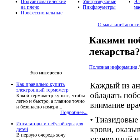
Полуавтоматические
Ультразвуковые
Эл
на плечо
Пикфлоуметры
ма
Профессиональные
О магазине
Гаранти
Какими по
лекарства?
Полезная информация
Это интересно
Каждый из ан
Как правильно купить
электронный термометр
обладать поб
Какой термометр купить, чтобы
легко и быстро, а главное точно
внимание вра
и безопасно измери...
Подробнее...
• Тиазидовые
Ингаляторы и небулайзеры для
крови, оказы
детей
В первую очередь хочу
углеводный и